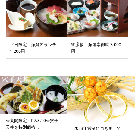
平日限定 海鮮丼ランチ
御膳物 海遊亭御膳 3,000
1,200円
円
☆期間限定～R7.3.10☆穴子
天丼を特別価格...
2023年営業につきまして