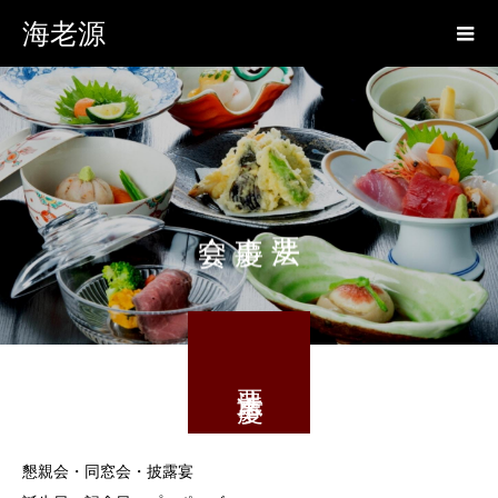
海老源
法要 慶事
懇親会・同窓会・披露宴