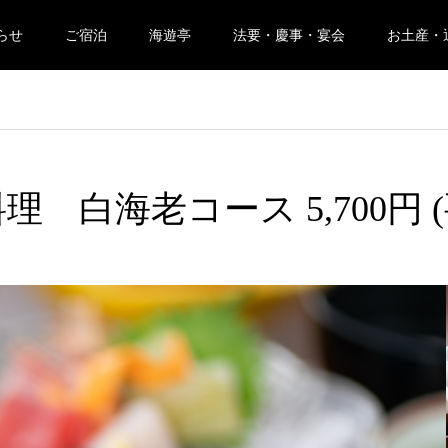
らせ
ご宿泊
海遊亭
法要・慶事・宴会
お土産・
理 白海老コース 5,700円 