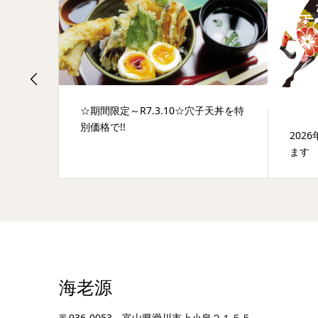
☆期間限定～R7.3.10☆穴子天丼を特
別価格で!!
202
ます
海老源
〒936-0053 富山県滑川市上小泉２１５５