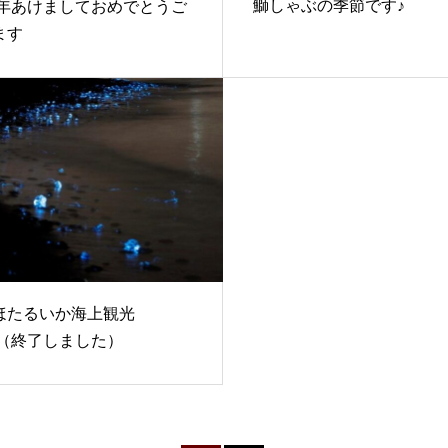
鰤しゃぶの季節です♪
25年あけましておめでとうご
ます
ほたるいか海上観光
3（終了しました）