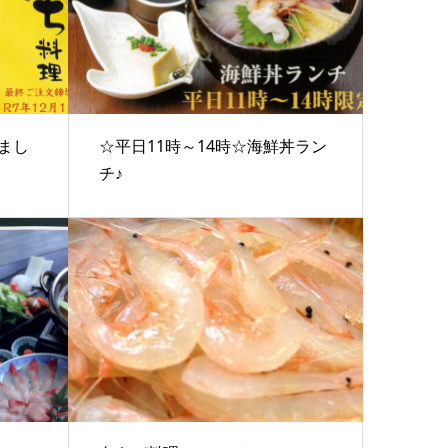
まし
☆平日11時～14時☆海鮮丼ラン
チ♪