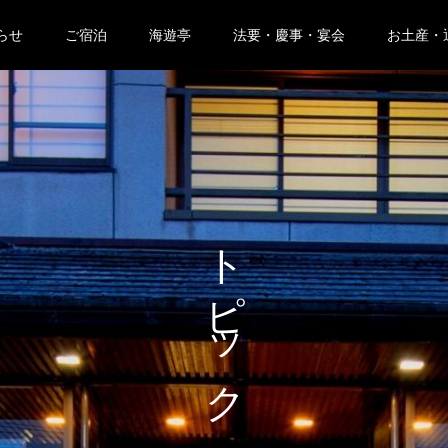
らせ
ご宿泊
海遊亭
法要・慶事・宴会
お土産・
トピック