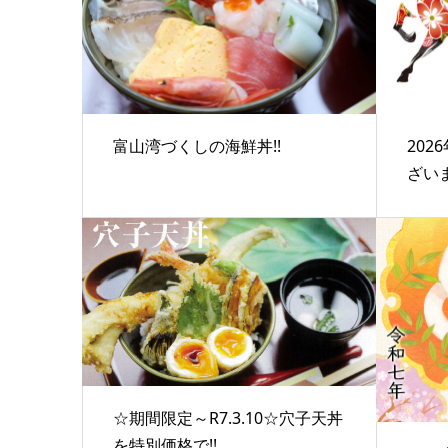
富山湾づくしの海鮮丼!!
20
ざい
☆期間限定～R7.3.10☆穴子天丼
を特別価格で!!